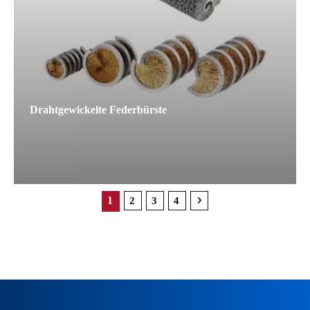
Drahtgewickelte Federbürste
1
2
3
4