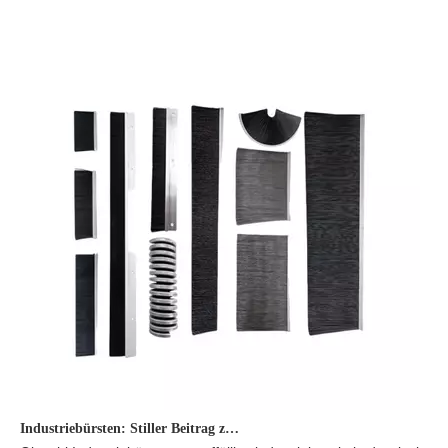
Industriebürsten: Stiller Beitrag zur industriellen Entwicklung.
Obwohl Industriebürsten unauffällig sind, spielen sie in der riesi