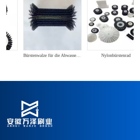
Bürstenwalze für die Abwasseraufbereitung
Nylonbürstenrad