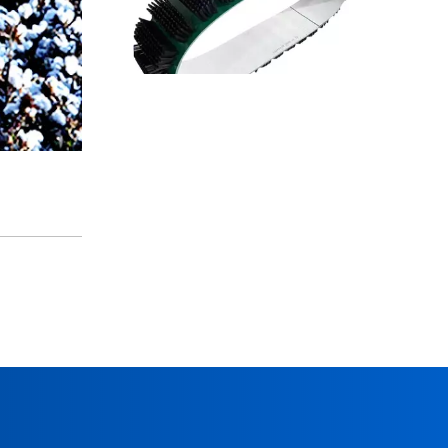
Beim Einbau von Förderbandbürsten sind die Details zu beachten
Bei der Installation von Förderbandbürsten müssen fol