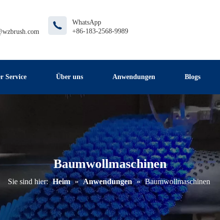
WhatsApp
+86-183-2568-9989
@wzbrush.com
r Service
Über uns
Anwendungen
Blogs
Baumwollmaschinen
Sie sind hier:
Heim
»
Anwendungen
»
Baumwollmaschinen