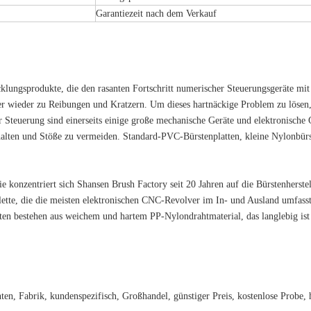
Garantiezeit nach dem Verkauf
lungsprodukte, die den rasanten Fortschritt numerischer Steuerungsgeräte mit s
 wieder zu Reibungen und Kratzern. Um dieses hartnäckige Problem zu lösen, 
r Steuerung sind einerseits einige große mechanische Geräte und elektronische 
zuerhalten und Stöße zu vermeiden. Standard-PVC-Bürstenplatten, kleine Nylon
e konzentriert sich Shansen Brush Factory seit 20 Jahren auf die Bürstenherstel
ette, die die meisten elektronischen CNC-Revolver im In- und Ausland umfass
ten bestehen aus weichem und hartem PP-Nylondrahtmaterial, das langlebig is
en, Fabrik, kundenspezifisch, Großhandel, günstiger Preis, kostenlose Probe, h