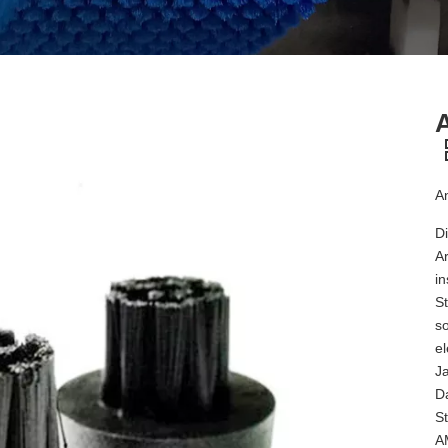
An
D
A
i
S
s
e
J
D
S
A