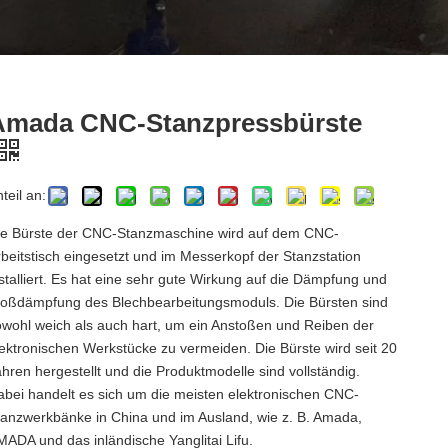
Amada CNC-Stanzpressbürste
teil an:
ie Bürste der CNC-Stanzmaschine wird auf dem CNC-
rbeitstisch eingesetzt und im Messerkopf der Stanzstation
nstalliert. Es hat eine sehr gute Wirkung auf die Dämpfung und
toßdämpfung des Blechbearbeitungsmoduls. Die Bürsten sind
owohl weich als auch hart, um ein Anstoßen und Reiben der
lektronischen Werkstücke zu vermeiden. Die Bürste wird seit 20
ahren hergestellt und die Produktmodelle sind vollständig.
abei handelt es sich um die meisten elektronischen CNC-
tanzwerkbänke in China und im Ausland, wie z. B. Amada,
MADA und das inländische Yanglitai Lifu.