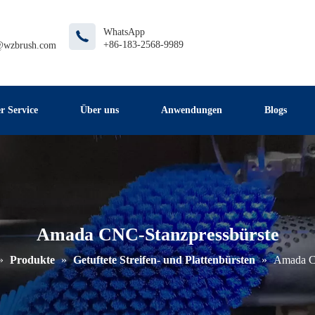
WhatsApp
+86-183-2568-9989
@wzbrush.com
r Service
Über uns
Anwendungen
Blogs
Amada CNC-Stanzpressbürste
»
Produkte
»
Getuftete Streifen- und Plattenbürsten
»
Amada C