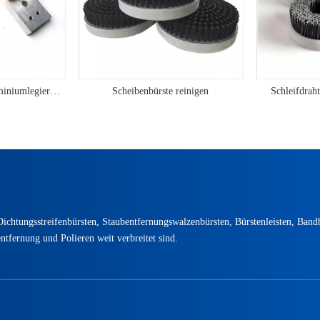
Lamellenbürste aus Aluminiumlegierung
Scheibenbürste reinigen
Schleifdraht
ichtungsstreifenbürsten, Staubentfernungswalzenbürsten, Bürstenleisten, Band
tfernung und Polieren weit verbreitet sind.