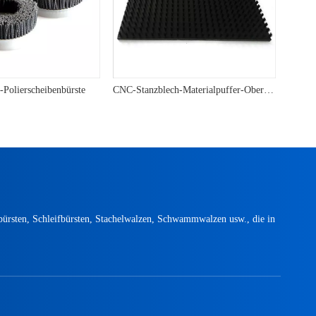
-Polierscheibenbürste
CNC-Stanzblech-Materialpuffer-Oberflächenpressbürsten
bürsten, Schleifbürsten, Stachelwalzen, Schwammwalzen usw., die in